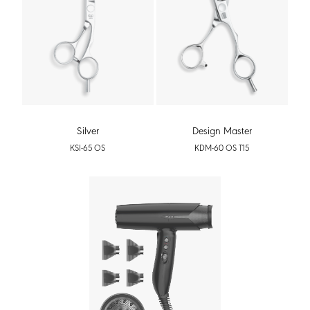
Silver
Design Master
KSI-65 OS
KDM-60 OS T15