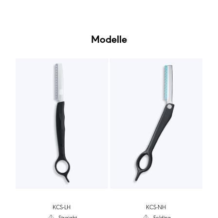
Modelle
KCS-LH
KCS-NH
Straight
Folding