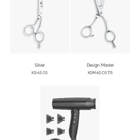
Silver
Design Master
KSI-65 OS
KDM-60 OS T15