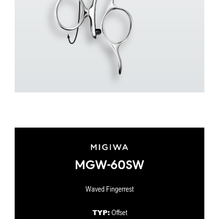
MGW-60SW
Waved Fingerrest
TYP:
Offset