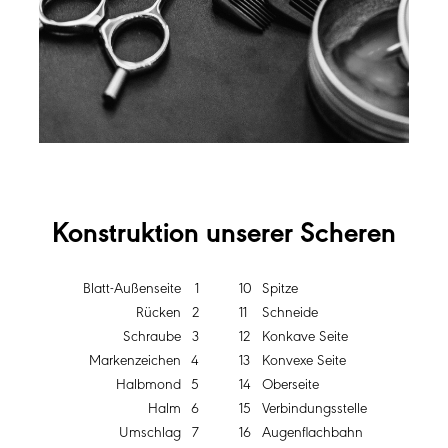
Konstruktion unserer Scheren
Blatt-Außenseite
1
10
Spitze
Rücken
2
11
Schneide
Schraube
3
12
Konkave Seite
Markenzeichen
4
13
Konvexe Seite
Halbmond
5
14
Oberseite
Halm
6
15
Verbindungsstelle
Umschlag
7
16
Augenflachbahn